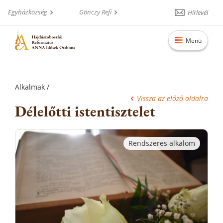
Egyházközség
Gönczy Refi
Hírlevél
Menü
Főoldal
Alkalmak /
Rólunk
Vissza az előző oldalra
Délelőtti istentisztelet
Alkalmak
Aktualitások
Bentlakás
Szolgáltatások
Galéria
Elérhetőségek