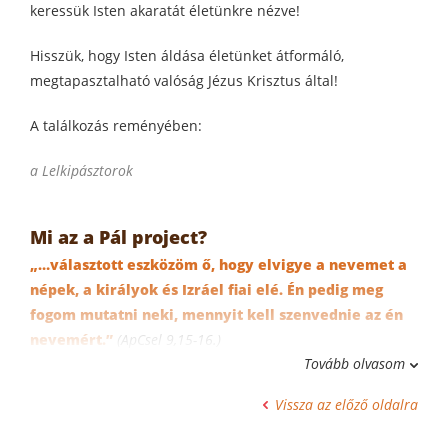
keressük Isten akaratát életünkre nézve!
Hisszük, hogy Isten áldása életünket átformáló,
megtapasztalható valóság Jézus Krisztus által!
A találkozás reményében:
a Lelkipásztorok
Mi az a Pál project?
„…választott eszközöm ő, hogy elvigye a nevemet a
népek, a királyok és Izráel fiai elé. Én pedig meg
fogom mutatni neki, mennyit kell szenvednie az én
nevemért.”
(ApCsel 9,15-16.)
Tovább olvasom
A településünk története elszakíthatatlan attól a
református örökségtől, amely Bocskai István fejedelem
Vissza az előző oldalra
hagyatékaként igyekszik továbbra is értékalkotó maradni
Hajdúszoboszlón. Ennek egyik fontos mozzanata a