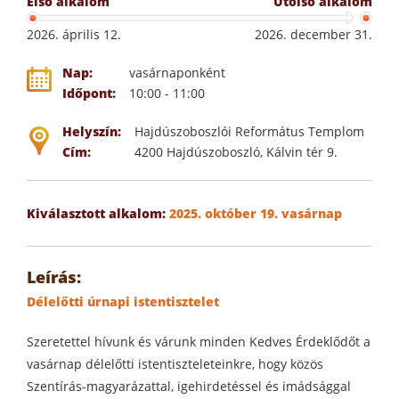
Első alkalom
Utolsó alkalom
2026. április 12.
2026. december 31.
Nap:
vasárnaponként
Időpont:
10:00 - 11:00
Helyszín:
Hajdúszoboszlói Református Templom
Cím:
4200 Hajdúszoboszló, Kálvin tér 9.
Kiválasztott alkalom:
2025. október 19. vasárnap
Leírás:
Délelőtti úrnapi istentisztelet
Szeretettel hívunk és várunk minden Kedves Érdeklődőt a
vasárnap délelőtti istentiszteleteinkre, hogy közös
Szentírás-magyarázattal, igehirdetéssel és imádsággal