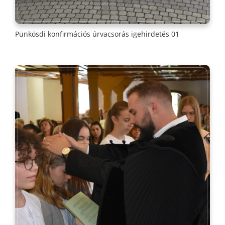
Pünkösdi konfirmációs úrvacsorás igehirdetés 01