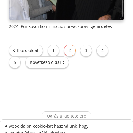
2024. Pünkösdi konfirmációs úrvacsorás igehirdetés
Előző oldal
1
2
3
4
5
Következő oldal
Ugrás a lap tetejére
A weboldalon cookie-kat használunk, hogy
Adatkezelési tájékoztató
Magyarországi Református Egyház
A
a legjobb felhasználói élményt