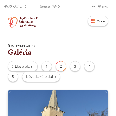
ANNA Otthon
Gönczy Refi
Hírlevél
Menü
Főoldal
Gyülekezetünk /
Igehirdetések
Galéria
Alkalmak
Előző oldal
1
2
3
4
Aktualitások
5
Következő oldal
Gyülekezetünk
Szolgálatok
Elérhetőségek